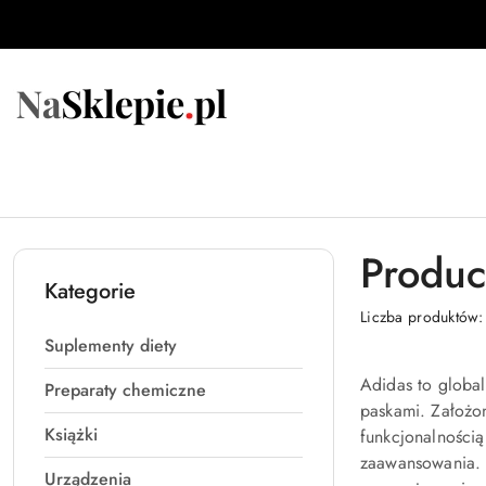
Przejdź do treści głównej
Przejdź do wyszukiwarki
Przejdź do moje konto
Przejdź do menu głównego
Przejdź do stopki
Produc
Kategorie
Liczba produktów
Suplementy diety
Adidas to global
Preparaty chemiczne
paskami. Założo
Książki
funkcjonalnością
zaawansowania. M
Urządzenia