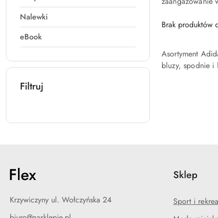
zaangażowanie w 
Nalewki
Brak produktów d
eBook
Asortyment Adida
bluzy, spodnie i 
Filtruj
Sklep
Krzywiczyny ul. Wołczyńska 24
Sport i rekre
biuro@nasklepie.pl