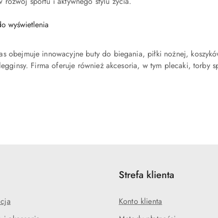
rozwój sportu i aktywnego stylu życia.
o wyświetlenia
s obejmuje innowacyjne buty do biegania, piłki nożnej, koszykówk
legginsy. Firma oferuje również akcesoria, w tym plecaki, torby s
Strefa klienta
acja
Konto klienta