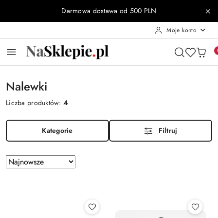
Przejdź do treści głównej
Przejdź do wyszukiwarki
Przejdź do moje konto
Przejdź do menu głównego
Przejdź do stopki
Darmowa dostawa od 500 PLN
Moje konto
Nalewki
Liczba produktów:
4
Kategorie
Filtruj
Zastosowano
Sortuj
według
sortowanie:
Najnowsze.