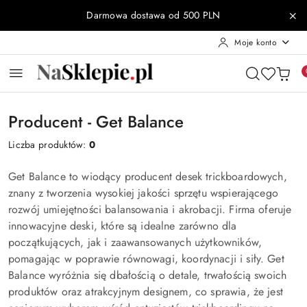
Przejdź do treści głównej
Przejdź do wyszukiwarki
Przejdź do moje konto
Przejdź do menu głównego
Przejdź do stopki
Darmowa dostawa od 500 PLN
Moje konto
Producent - Get Balance
Liczba produktów:
0
Get Balance to wiodący producent desek trickboardowych,
znany z tworzenia wysokiej jakości sprzętu wspierającego
rozwój umiejętności balansowania i akrobacji. Firma oferuje
innowacyjne deski, które są idealne zarówno dla
początkujących, jak i zaawansowanych użytkowników,
pomagając w poprawie równowagi, koordynacji i siły. Get
Balance wyróżnia się dbałością o detale, trwałością swoich
produktów oraz atrakcyjnym designem, co sprawia, że jest