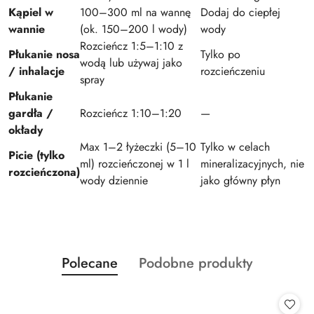
Kąpiel w
100–300 ml na wannę
Dodaj do ciepłej
wannie
(ok. 150–200 l wody)
wody
Rozcieńcz 1:5–1:10 z
Płukanie nosa
Tylko po
wodą lub używaj jako
/ inhalacje
rozcieńczeniu
spray
Płukanie
gardła /
Rozcieńcz 1:10–1:20
—
okłady
Max 1–2 łyżeczki (5–10
Tylko w celach
Picie (tylko
ml) rozcieńczonej w 1 l
mineralizacyjnych, nie
rozcieńczona)
wody dziennie
jako główny płyn
Produkty
Produkty
Polecane
Podobne produkty
Pomiń karuzelę produktów
o
o
statusie:
statusie: