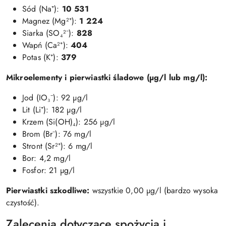
Sód (Na⁺):
10 531
Magnez (Mg²⁺):
1 224
Siarka (SO₄²⁻):
828
Wapń (Ca²⁺):
404
Potas (K⁺):
379
Mikroelementy i pierwiastki śladowe (µg/l lub mg/l):
Jod (IO₃⁻): 92 µg/l
Lit (Li⁺): 182 µg/l
Krzem (Si(OH)₄): 256 µg/l
Brom (Br⁻): 76 mg/l
Stront (Sr²⁺): 6 mg/l
Bor: 4,2 mg/l
Fosfor: 21 µg/l
Pierwiastki szkodliwe:
wszystkie 0,00 µg/l (bardzo wysoka
czystość).
Zalecenia dotyczące spożycia i